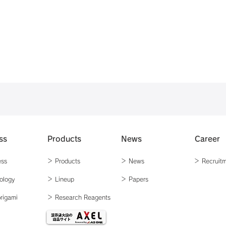
ss
Products
News
Career
ess
＞ Products
＞ News
＞ Recruit
nology
＞ Lineup
＞ Papers
rigami
＞ Research
Reagents