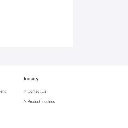
Inquiry
ment
＞ Contact Us
＞ Product inquiries