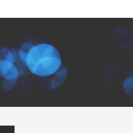
About us
Business
Products