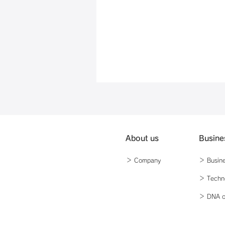
About us
Busine
＞ Company
＞ Busin
​＞ Tech
​＞ DNA o