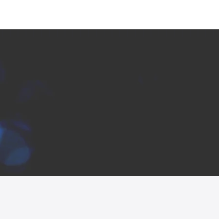
News
Career
Inquiry