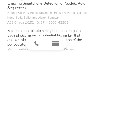
Enabling Smartphone Detection of Nucleic Acid
Sequences
Shuhei Kido*,
Nozomu Takahashi, Hiroshi Miyazaki, Sachiko
Kono, Keita Saito, and Akinori Kuzuya*
ACS Omega 2025, 10, 37, 43300–43308
Measurement of luteinizing hormone surge in
vaginal discharge: a potential biomarker that
enables simple, non-invasive prediction of the
periovulatory period
Moto Takeshita, Keita Saito, Yuya Suzuki, Wataru
Yoshimasa, Risako Hayashi and Yoko Chiba*
BMC Women’s Health 2024, 24, 132.
DNA origami traffic lights” with split aptamer
sensor for bicolor fluorescence readout
Heidi-Kristin Walter, Jens Bauer, Jeannine Steinmeyer,
Akinori Kuzuya, Christof M. Niemeyer, and Hans-Achim
Wagenknecht*
Nano Lett. 2017, 17,
2467-2472
.
Nanomechanical DNA Origami ‘Single-
MoleculeBeacons’ Directly Imaged by Atomic
Force Microscopy
Akinori Kuzuya,* Yusuke Sakai, Takahiro Yamazaki, Yan Xu,
and Makoto Komiyama*
Nature Commun. 2011, 2, 449.