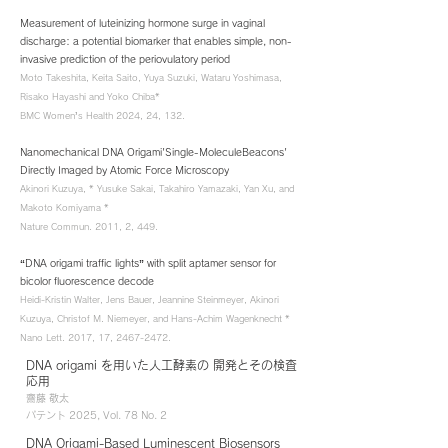
Measurement of luteinizing hormone surge in vaginal
discharge: a potential biomarker that enables simple, non-
invasive prediction of the periovulatory period
Moto Takeshita, Keita Saito, Yuya Suzuki, Wataru Yoshimasa,
Risako Hayashi and Yoko Chiba*
BMC Women’s Health 2024, 24, 132.
Nanomechanical DNA Origami'Single-MoleculeBeacons'
Directly Imaged by Atomic Force Microscopy
Akinori Kuzuya, * Yusuke Sakai, Takahiro Yamazaki, Yan Xu, and
Makoto Komiyama *
Nature Commun. 2011, 2, 449.
“DNA origami traffic lights” with split aptamer sensor for
bicolor fluorescence decode
Heidi-Kristin Walter, Jens Bauer, Jeannine Steinmeyer, Akinori
Kuzuya, Christof M. Niemeyer, and Hans-Achim Wagenknecht *
Nano Lett. 2017, 17, 2467-2472.
DNA origami を用いた人工酵素の 開発とその検査
応用
齋藤 敬太
パテント 2025, Vol. 78 No. 2
DNA Origami-Based Luminescent Biosensors