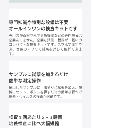
特徴 1
専門知識や特別な設備は不要
​オールインワンの検査キットです
専用の検査室や光学分析機器などの専門設備は
必要ありません。必要な試薬・機器が一揃いの
コンパクトな検査キットです。スマホで測定で
き、専用のアプリで結果を詳しく解析できま
す。
​特徴 2
サンプルに試薬を加えるだけ
簡単な測定操作
抽出したサンプルに手順通りに試薬を加え、機
械にセット、ボタンを押すだけの簡単な操作で
細菌・ウイルスの検査が可能です。
​特徴 3
検査１回あたり２~３時間
培養検査に比べ大幅短縮