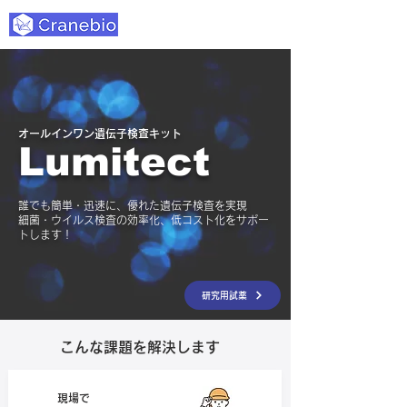
​オールインワン遺伝子検査キット
Lumitect
誰でも簡単・迅速に、優れた遺伝子検査を実現
​細菌・ウイルス検査の効率化、低コスト化をサポー
トします！
研究用試薬
こんな課題を解決します
現場で