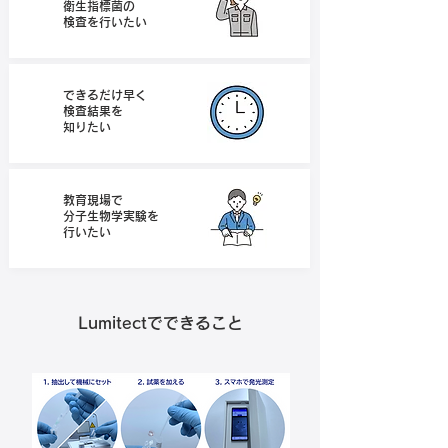
衛生指標菌の
​検査を行いたい
できるだけ早く
検査結果を
​知りたい
教育現場で
分子生物学実験を
​行いたい
Lumitectでできること