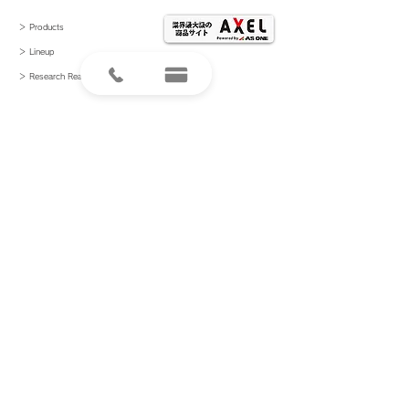
＞ Products
＞ Lineup
＞ Research
Reagents
＞ News
＞ Papers
＞ Recruitment
＞ Contact Us
＞ Product inquiries
〒101-0021
東京都千代田区外神田2-13-4
info@crane-bio.com