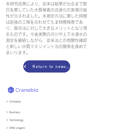
本研究成果により、従来は結果が出るまで数
日を要していた水質検査の迅速化の実現可能
性が示されました。本測定方法に要した時間
は前後の工程を合わせても２時間程度であ
り、既存法に対して大きなメリットとなり得
るものです。今後実際の河川や上下水道水の
測定を継続しながら、従来法との相関性確認
と新しい水質マネジメント法の開発を進めて
まいります。
Return to news list
＞ Company
＞ Business
​＞ Technology
​＞ DNA origami