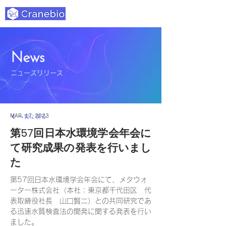
News
ニュースリリース
MAR, 17, 2023
一覧に戻る
第57回日本水環境学会年会に
て研究成果の発表を行いまし
た
第57回日本水環境学会年会にて、メタウォ
ーター株式会社（本社：東京都千代田区　代
表取締役社長　山口賢二）との共同研究であ
る迅速水質検査法の開発に関する発表を行い
ました。