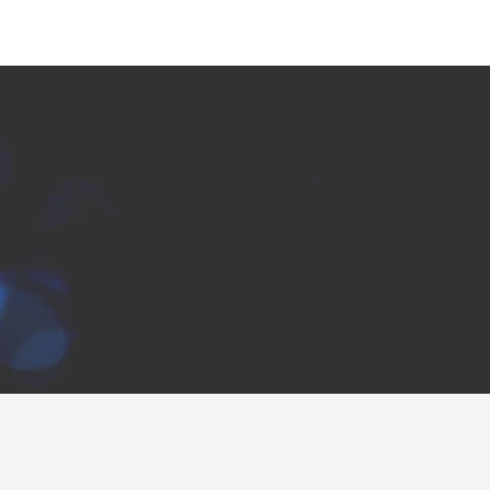
News
Career
Inquiry