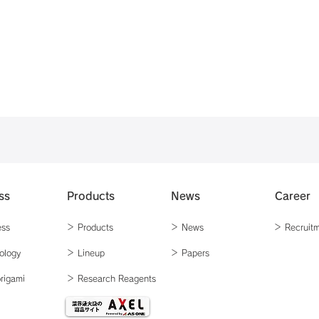
ss
Products
News
Career
ess
＞ Products
＞ News
＞ Recruit
nology
＞ Lineup
＞ Papers
rigami
＞ Research
Reagents