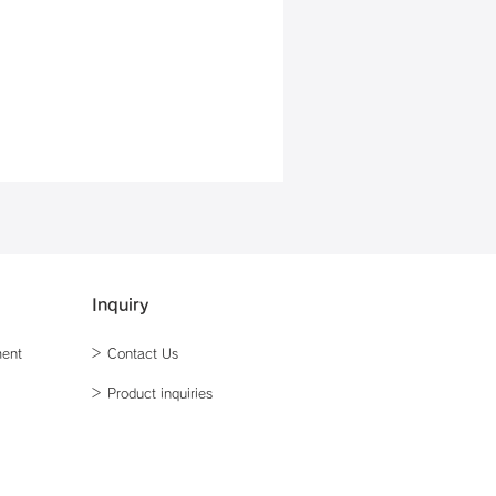
Inquiry
ment
＞ Contact Us
＞ Product inquiries