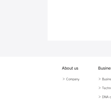
About us
Busine
＞ Company
＞ Busin
​＞ Tech
​＞ DNA o