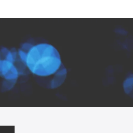
About us
Business
Products