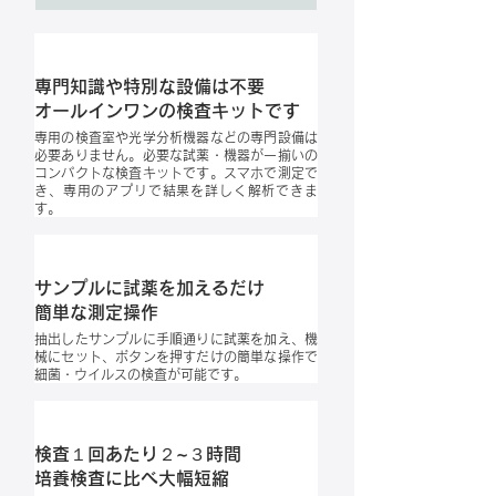
特徴 1
専門知識や特別な設備は不要
​オールインワンの検査キットです
専用の検査室や光学分析機器などの専門設備は
必要ありません。必要な試薬・機器が一揃いの
コンパクトな検査キットです。スマホで測定で
き、専用のアプリで結果を詳しく解析できま
す。
​特徴 2
サンプルに試薬を加えるだけ
簡単な測定操作
抽出したサンプルに手順通りに試薬を加え、機
械にセット、ボタンを押すだけの簡単な操作で
細菌・ウイルスの検査が可能です。
​特徴 3
検査１回あたり２~３時間
培養検査に比べ大幅短縮