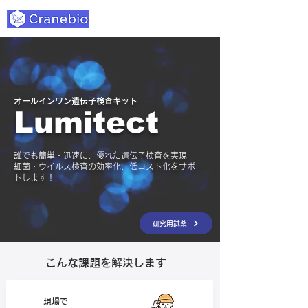
​オールインワン遺伝子検査キット
Lumitect
誰でも簡単・迅速に、優れた遺伝子検査を実現
​細菌・ウイルス検査の効率化、低コスト化をサポー
トします！
研究用試薬
こんな課題を解決します
現場で