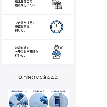
衛生指標菌の
​検査を行いたい
できるだけ早く
検査結果を
​知りたい
教育現場で
分子生物学実験を
​行いたい
Lumitectでできること