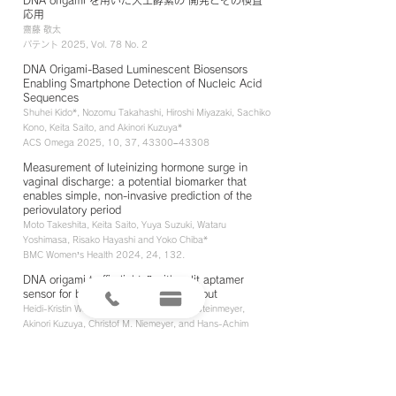
DNA origami を用いた人工酵素の 開発とその検査
応用
齋藤 敬太
パテント 2025, Vol. 78 No. 2
DNA Origami-Based Luminescent Biosensors
Enabling Smartphone Detection of Nucleic Acid
Sequences
Shuhei Kido*,
Nozomu Takahashi, Hiroshi Miyazaki, Sachiko
Kono, Keita Saito, and Akinori Kuzuya*
ACS Omega 2025, 10, 37, 43300–43308
Measurement of luteinizing hormone surge in
vaginal discharge: a potential biomarker that
enables simple, non-invasive prediction of the
periovulatory period
Moto Takeshita, Keita Saito, Yuya Suzuki, Wataru
Yoshimasa, Risako Hayashi and Yoko Chiba*
BMC Women’s Health 2024, 24, 132.
DNA origami traffic lights” with split aptamer
sensor for bicolor fluorescence readout
Heidi-Kristin Walter, Jens Bauer, Jeannine Steinmeyer,
Akinori Kuzuya, Christof M. Niemeyer, and Hans-Achim
Wagenknecht*
Nano Lett. 2017, 17,
2467-2472
.
Nanomechanical DNA Origami ‘Single-
MoleculeBeacons’ Directly Imaged by Atomic