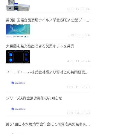
DEC, 17, 2024
第8回 国際食品環境ウイルス学会ISFEV 企業ブースに出展します
JUN, 03, 2024
大腸菌を発光検出できる試薬キットを発売
APR, 11, 2024
ユニ・チャーム株式会社様より弊社との共同研究が紹介されました
OCT, 19, 2023
シリーズA資金調達実施のお知らせ
OCT, 04, 2023
第57回日本水環境学会年会にて研究成果の発表を行いました