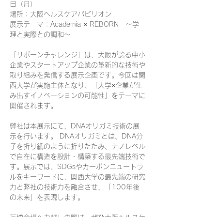
日（月）
場所：大阪ヘルスケアパビリオン
展示テーマ：Academia × REBORN　～学
理と実際との調和～
「リボーンチャレンジ」は、大阪が誇る中小
企業やスタートアップ企業の革新的な技術や
取り組みを発信する展示企画です。今回は関
西大学が実施主体となり、「大学×企業が生
み出すイノベーションの可能性」をテーマに
開催されます。
弊社は本展示にて、DNAオリガミ技術の展
示を行います。 DNAオリガミとは、DNA分
子を折り紙のように折りたたみ、ナノレベル
で自在に構造を設計・構築する最先端技術で
す。展示では、SDGsやカーボンニュートラ
ルをキーワードに、関西大学の最先端の研究
力と弊社の技術力を融合させ、「100年後
の未来」を表現します。