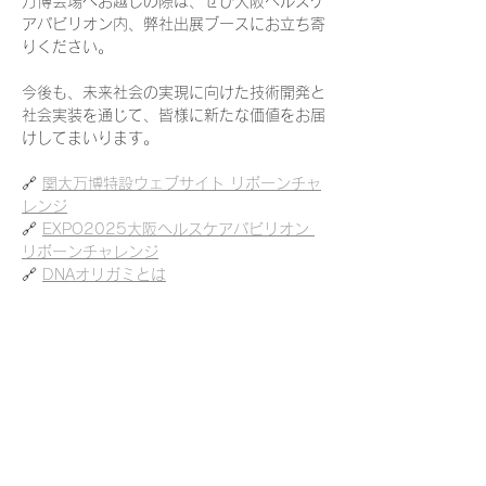
万博会場へお越しの際は、ぜひ大阪ヘルスケ
アパビリオン内、弊社出展ブースにお立ち寄
りください。
今後も、未来社会の実現に向けた技術開発と
社会実装を通じて、皆様に新たな価値をお届
けしてまいります。
🔗 
関大万博特設ウェブサイト リボーンチャ
レンジ
🔗 
EXPO2025大阪ヘルスケアパビリオン 
リボーンチャレンジ
🔗 
DNAオリガミとは