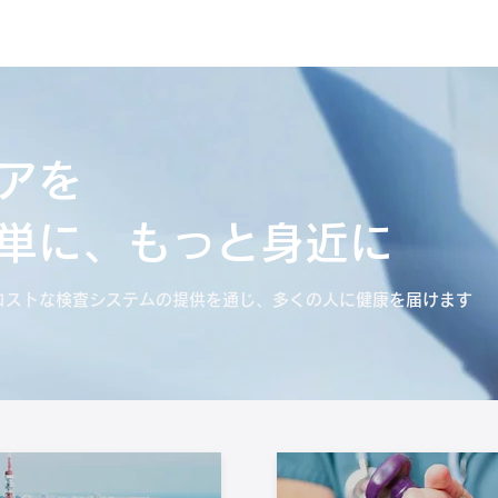
会社概要
事業概要
製品
ニュ
アを
単に、もっと身近に
単で低コストな検査システムの提供を通じ、多くの人に健康を届けます